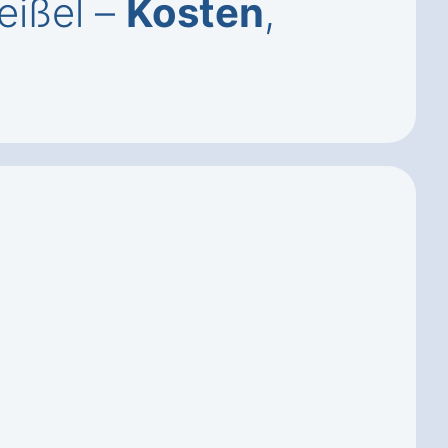
eißel –
Kosten
,