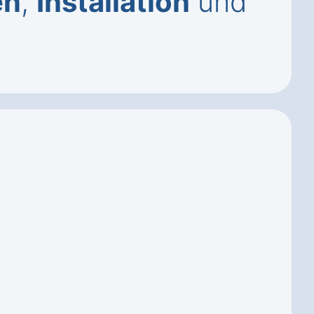
en
,
Installation
und