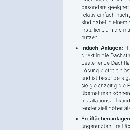
besonders geeignet
relativ einfach nac
sind dabei in einem
installiert, um die 
nutzen.
Indach-Anlagen:
Hi
direkt in die Dachstr
bestehende Dachflä
Lösung bietet ein ä
und ist besonders g
sie gleichzeitig die
übernehmen können. 
Installationsaufwan
tendenziell höher a
Freiflächenanlagen
ungenutzten Freifläc