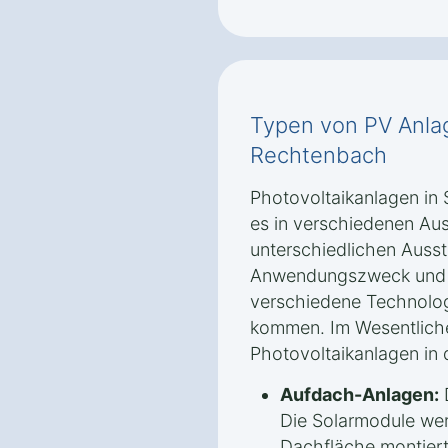
Typen von PV Anla
Rechtenbach
Photovoltaikanlagen in
es in verschiedenen Au
unterschiedlichen Auss
Anwendungszweck und 
verschiedene Technolo
kommen. Im Wesentliche
Photovoltaikanlagen in d
Aufdach-Anlagen:
D
Die Solarmodule we
Dachfläche montiert.