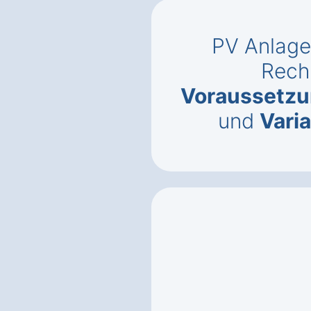
PV Anlage
Rech
Voraussetz
und
Vari