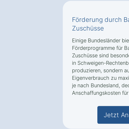
Förderung durch Ba
Zuschüsse
Einige Bundesländer bie
Förderprogramme für Ba
Zuschüsse sind besonder
in Schweigen-Rechtenba
produzieren, sondern a
Eigenverbrauch zu maxi
je nach Bundesland, dec
Anschaffungskosten für 
Jetzt An