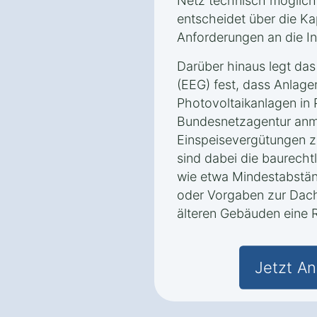
Netz technisch möglich 
entscheidet über die K
Anforderungen an die Ins
Darüber hinaus legt da
(EEG) fest, dass Anlage
Photovoltaikanlagen in 
Bundesnetzagentur an
Einspeisevergütungen z
sind dabei die baurecht
wie etwa Mindestabstä
oder Vorgaben zur Dachl
älteren Gebäuden eine R
Jetzt An