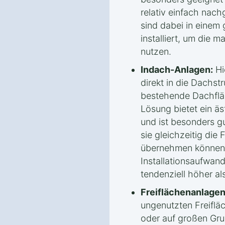
relativ einfach nac
sind dabei in einem
installiert, um die 
nutzen.
Indach-Anlagen:
Hi
direkt in die Dachstr
bestehende Dachflä
Lösung bietet ein ä
und ist besonders g
sie gleichzeitig die
übernehmen können. 
Installationsaufwan
tendenziell höher a
Freiflächenanlagen
ungenutzten Freifläc
oder auf großen Grun