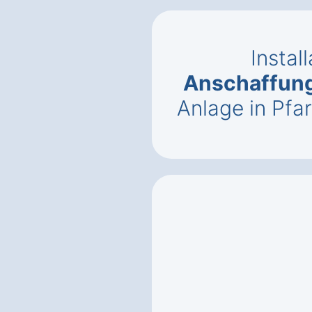
Instal
Anschaffun
Anlage in Pfa