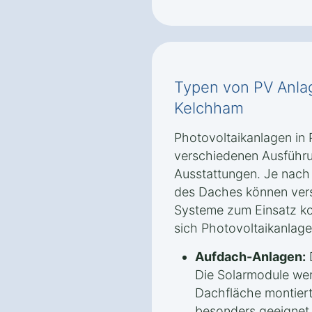
Typen von PV Anlag
Kelchham
Photovoltaikanlagen in 
verschiedenen Ausführu
Ausstattungen. Je nac
des Daches können ver
Systeme zum Einsatz k
sich Photovoltaikanlagen
Aufdach-Anlagen:
D
Die Solarmodule we
Dachfläche montiert.
besonders geeignet