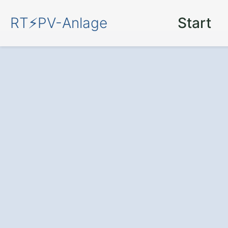
RT⚡PV-Anlage
Start
Mit einer
PV-An
Ringelbach die
K
nutzen –
nachhal