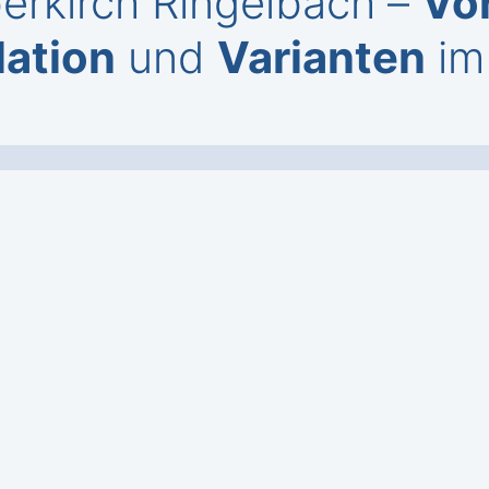
erkirch Ringelbach –
Vo
lation
und
Varianten
im 