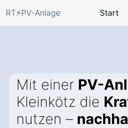
RT⚡PV-Anlage
Start
Mit einer
PV-An
Kleinkötz die
Kra
nutzen –
nachhal