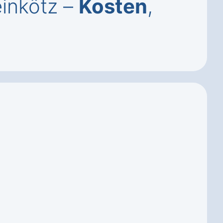
einkötz –
Kosten
,