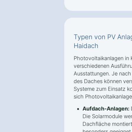
Typen von PV Anlag
Haidach
Photovoltaikanlagen in 
verschiedenen Ausführu
Ausstattungen. Je nac
des Daches können ver
Systeme zum Einsatz k
sich Photovoltaikanlagen
Aufdach-Anlagen:
D
Die Solarmodule we
Dachfläche montiert.
besonders geeignet