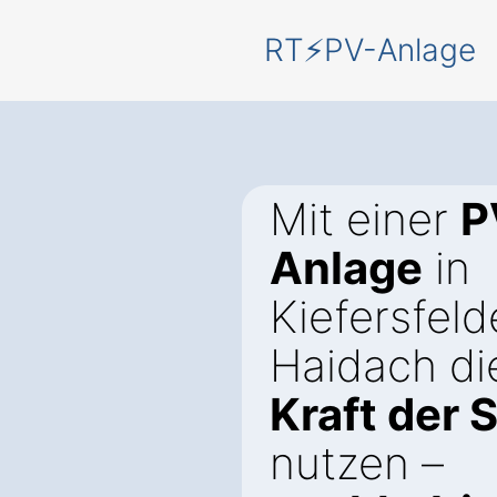
RT⚡PV-Anlage
Mit einer
P
Anlage
in
Kiefersfel
Haidach di
Kraft der 
nutzen –