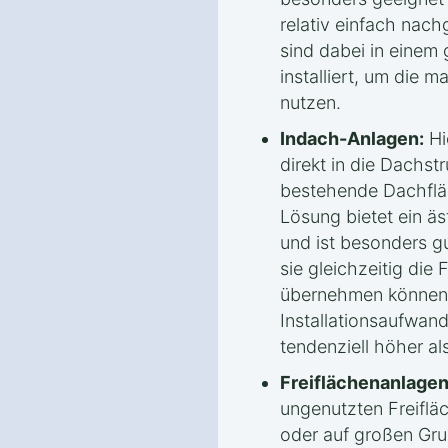
relativ einfach nac
sind dabei in einem
installiert, um die 
nutzen.
Indach-Anlagen:
Hi
direkt in die Dachstr
bestehende Dachflä
Lösung bietet ein ä
und ist besonders g
sie gleichzeitig die
übernehmen können. 
Installationsaufwan
tendenziell höher a
Freiflächenanlagen
ungenutzten Freifläc
oder auf großen Grun