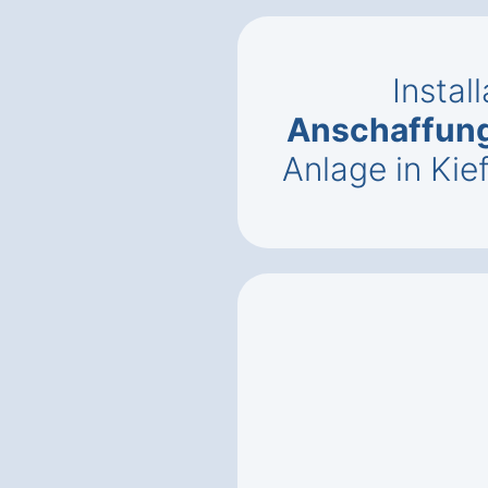
Instal
Anschaffun
Anlage in Kie