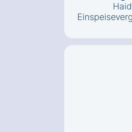
Haid
Einspeisever