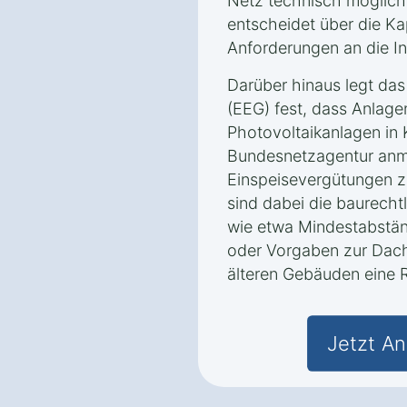
Netz technisch möglich 
entscheidet über die K
Anforderungen an die Ins
Darüber hinaus legt da
(EEG) fest, dass Anlage
Photovoltaikanlagen in 
Bundesnetzagentur an
Einspeisevergütungen z
sind dabei die baurecht
wie etwa Mindestabstä
oder Vorgaben zur Dachl
älteren Gebäuden eine R
Jetzt An