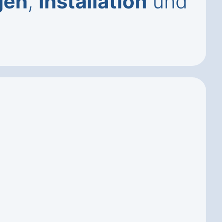
gen
,
Installation
und