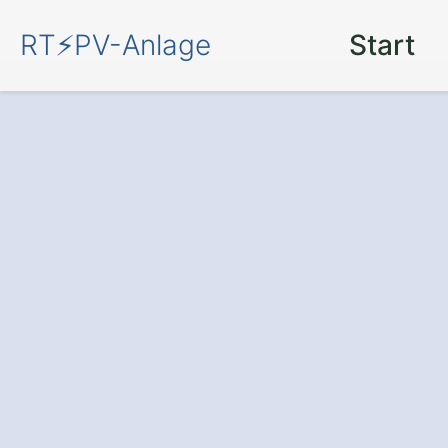
RT⚡PV-Anlage
Start
Mit einer
PV-An
Reith die
Kraft 
nachhaltig, effiz