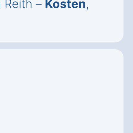
 Reith –
Kosten
,