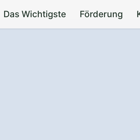
Das Wichtigste
Förderung
lage
in Julbach
der Sonne
nutzen –
ient,