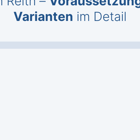
h Reith –
Voraussetzun
Varianten
im Detail