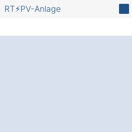
RT⚡PV-Anlage
Mit einer
PV-Anlage
in Hauzenberg
Kolleralpe die
Kraft
der Sonne
nutzen –
nachhaltig, effizient,