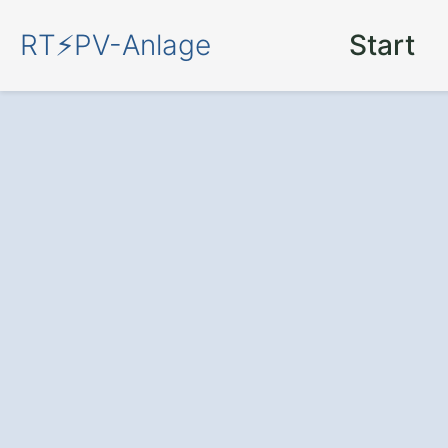
RT⚡PV-Anlage
Start
Mit einer
PV-An
Gleichen Seeber
Sonne
nutzen –