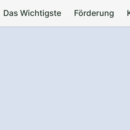
Das Wichtigste
Förderung
lage
in Drei
gen die
Kraft der
nachhaltig,