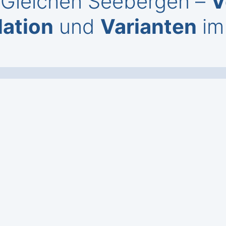
i Gleichen Seebergen –
V
lation
und
Varianten
im 